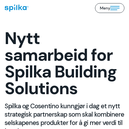
Meny
Spilka
Open/close
Industri
mobile
(NO)
menu
Nytt
samarbeid for
Spilka Building
Solutions
Spilka og Cosentino kunngjør i dag et nytt
strategisk partnerskap som skal kombinere
selskapenes produkter for å gi mer verdi til