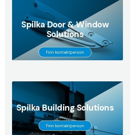
Spilka Door & Window
Solutions
→
Go
Finn kontaktperson
to
Spilka Building Solutions
→
Finn kontaktperson
Go
to