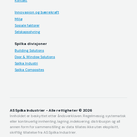
Kontakt
Innovasjon og bærekraft
Miljø
Sosiale faktorer
Selskapsstyring
Spilka divisjoner
Building Solutions
Door & Window Solutions
Spilka Industri
Spilka Composites
AS Spilka Industrier - Alle rettigheter © 2026
Innholdet er beskyttet etter åndsverkloven. Regelmessig, systematisk
eller kontinuerlig innhenting, lagring, indeksering, distribusjon og all
annen form for sammenstilling av data tillates ikke uten eksplisitt,
skriftlig tillatelse fra AS Spilka Industrier.