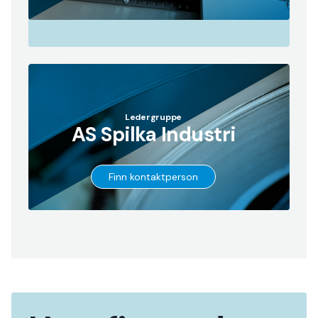
Ledergruppe
AS Spilka Industri
→
Go
Finn kontaktperson
to