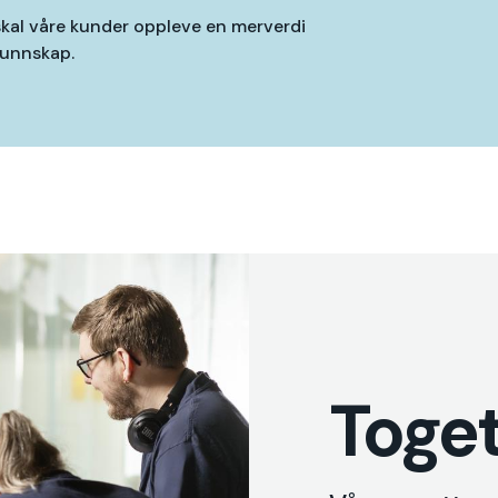
 skal våre kunder oppleve en merverdi
kunnskap.
Toge