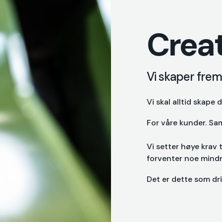
Crea
Vi skaper frem
Vi skal alltid skape
For våre kunder. S
Vi setter høye krav t
forventer noe mindr
Det er dette som dr