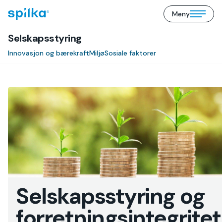
Meny
Spilka
Open/close
Industri
mobile
(NO)
Selskapsstyring
menu
Innovasjon og bærekraft
Miljø
Sosiale faktorer
Selskapsstyring og
forretningsintegritet