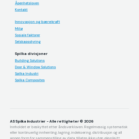
Åpenhetsloven
Kontakt
Innovasjon og bærekraft
Miljø
Sosiale faktorer
Selskapsstyring
Spilka divisjoner
Building Solutions
Door & Window Solutions
Spilka Industri
Spilka Composites
AS Spilka Industrier - Alle rettigheter © 2026
Innholdet er beskyttet etter åndsverkloven. Regelmessig, systematisk
eller kontinuerlig innhenting, lagring, indeksering, distribusjon og all
annen form for sammenstilling av data tillates ikke uten eksplisitt,