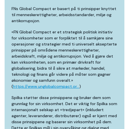
FNs Global Compact er basert på ti prinsipper knyttet
til menneskerettigheter, arbeidsstandarder, miljø og
antikorrupsjon.
«FN Global Compact er et strategisk politisk initiativ
for virksomheter som er forpliktet til å samkjøre sine
operasjoner og strategier med ti universelt aksepterte
prinsipper på områdene menneskerettigheter,
arbeidskraft, miljø og antikorrupsjon. Ved å gjøre det
kan virksomheten, som en primær drivkraft for
globalisering, bidra til å sikre at markeder, handel,
teknologi og finans går videre på måter som gagner
økonomier og samfunn overalt.»
(
https://www.unglobalcompact.or...
)
Spilka støtter disse prinsippene og bruker dem som
grunnlag for sin virksomhet. Det er viktig for Spilka som
internasjonalt selskap at «tredjepart» (inkludert
agenter, leverandører, distributører) også er kjent med
disse prinsippene og baserer sin virksomhet på dem.
Dette er Spilkas mål i sin overvåking og dialog med