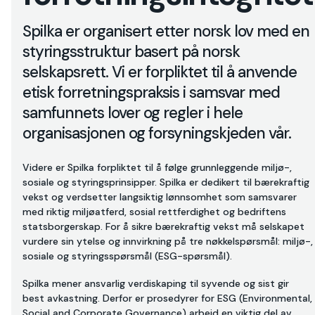
Spilka er organisert etter norsk lov med en
styringsstruktur basert på norsk
selskapsrett. Vi er forpliktet til å anvende
etisk forretningspraksis i samsvar med
samfunnets lover og regler i hele
organisasjonen og forsyningskjeden vår.
Videre er Spilka forpliktet til å følge grunnleggende miljø-,
sosiale og styringsprinsipper. Spilka er dedikert til bærekraftig
vekst og verdsetter langsiktig lønnsomhet som samsvarer
med riktig miljøatferd, sosial rettferdighet og bedriftens
statsborgerskap. For å sikre bærekraftig vekst må selskapet
vurdere sin ytelse og innvirkning på tre nøkkelspørsmål: miljø-,
sosiale og styringsspørsmål (ESG-spørsmål).
Spilka mener ansvarlig verdiskaping til syvende og sist gir
best avkastning. Derfor er prosedyrer for ESG (Environmental,
Social and Corporate Governance) arbeid en viktig del av