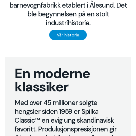
barnevognfabrikk etablert i Ålesund. Det
ble begynnelsen på en stolt
industrihistorie.
Vår historie
En moderne
klassiker
Med over 45 millioner solgte
hengsler siden 1959 er Spilka
Classic™ en evig ung skandinavisk
Mer
favoritt. Produksjonspresisjonen gir
om