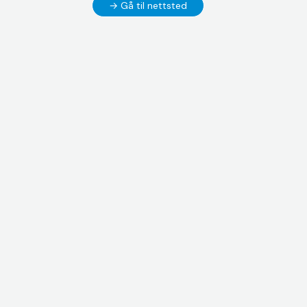
→ Gå til nettsted
Go
to