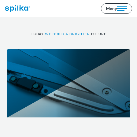
Meny
Spilka
Open/close
Industri
mobile
(NO)
menu
TODAY
WE BUILD A BRIGHTER
FUTURE