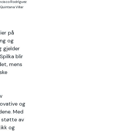
rancisco Rodríguez
Quintana Villar
ier på
ing og
 gjelder
pilka blir
det, mens
ske
v
novative og
edene. Med
 støtte av
ikk og