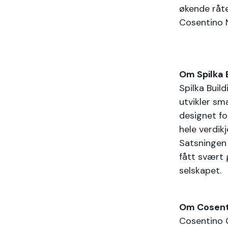
økende råte
Cosentino
Om Spilka 
Spilka Buil
utvikler sm
designet f
hele verdik
Satsningen 
fått svært 
selskapet.
Om Cosen
Cosentino G