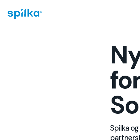
Spilka
Industri
(NO)
Ny
fo
So
Spilka og
partners