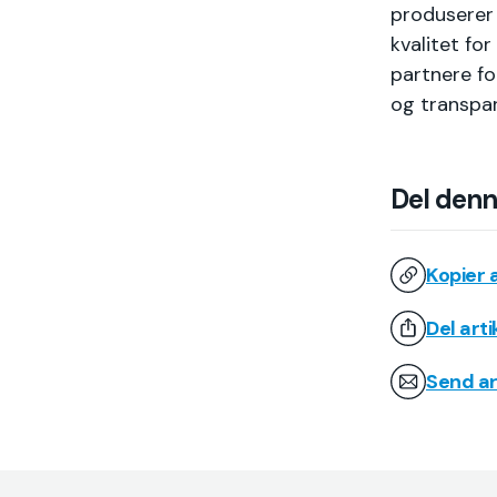
produserer 
kvalitet fo
partnere fo
og transpar
Del denn
Kopier a
Del art
Send ar