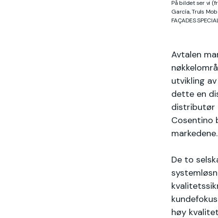
På bildet ser vi (
García, Truls Mo
FAÇADES SPECIALI
Avtalen mar
nøkkelområ
utvikling a
dette en di
distributør
Cosentino b
markedene.
De to selsk
systemløsni
kvalitetssi
kundefokus 
høy kvalite