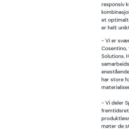
responsiv k
kombinasjo
et optimalt
er helt unikt
- Vi er sv
Cosentino, f
Solutions. 
samarbeidsp
enestående 
har store f
materialise
- Vi deler 
fremtidsret
produktløsn
møter de s