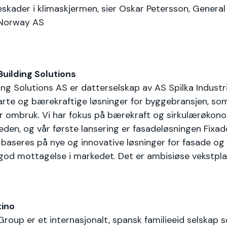
skader i klimaskjermen, sier Oskar Petersson, Genera
 Norway AS
Building Solutions
ding Solutions AS er datterselskap av AS Spilka Industr
arte og bærekraftige løsninger for byggebransjen, so
or ombruk. Vi har fokus på bærekraft og sirkulærøkon
jeden, og vår første lansering er fasadeløsningen Fixad
baseres på nye og innovative løsninger for fasade og
god mottagelse i markedet. Det er ambisiøse vekstpla
tino
roup er et internasjonalt, spansk familieeid selskap 