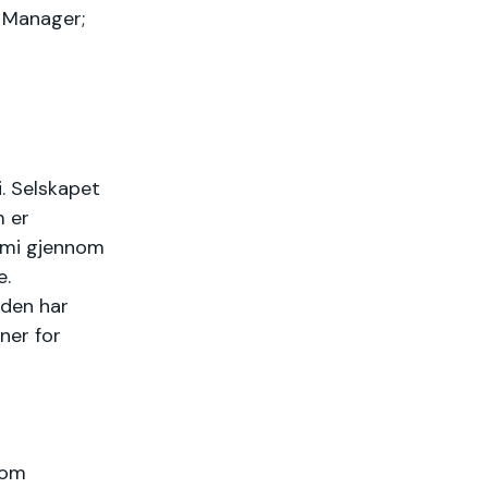
l Manager;
i. Selskapet
m er
omi gjennom
e.
 den har
ner for
som