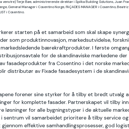
fra venstre) Terje Bøe, administrerende direktør i Spilka Building Solutions, Juan F
berge, General Manager i Cosentino Norge, FAÇADES MANAGER i Cosentino, Beatriz 
ST i Cosentino.
kerer starten på et samarbeid som skal skape synerg
der som produktinnovasjon, markedsutvidelse, forskn
v markedsledende bærekraftprodukter. I første omgang
stribusjonsavtale for de skandinaviske markedene der S
 av fasadeprodukter fra Cosentino i det norske marke
lir distributør av Fixade fasadesystem i de skandinavi
apene forener sine styrker for å tilby et bredt utvalg a
nger for komplette fasader. Partnerskapet vil tilby in
kre løsninger for alle bygningstyper i de aktuelle mark
i sentrum vil samarbeidet prioritere å tilby service og
t gjennom effektive samhandlingsprosesser, god logist