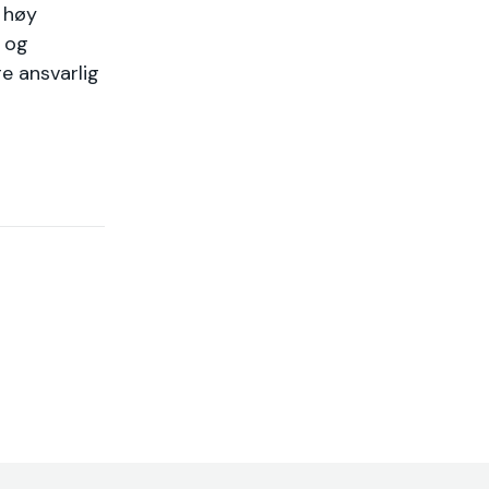
v høy
r og
re ansvarlig