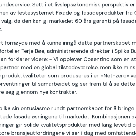
undeservice. Sett i et livsløpsøkonomisk perspektiv er
nen av festesystemet Fixade og fasadeprodukter fra 
 valg, da den kan gi markedet 60 års garanti på fasad
.
ært fornøyde med å kunne inngå dette partnerskapet 
orteller Terje Bøe, administrerende direktør i Spilka Bu
Han forklarer videre: - Vi opplever Cosentino som en st
artner med en global tilstedeværelse, men ikke mins
produktkvaliteter som produseres i en «Net-zero» ver
orventninger til samarbeidet og ser frem til å se dette
re seg gjennom nye kontrakter.
Spilka sin entusiasme rundt partnerskapet for å bring
tede fasadeløsningene til markedet. Kombinasjonen a
inger gir solide kvalitetsprodukter med lang levetid
tore bransjeutfordringene vi ser i dag med omfattend