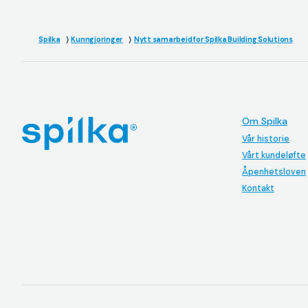
Spilka
Kunngjoringer
Nytt samarbeid for Spilka Building Solutions
Om Spilka
Vår historie
Vårt kundeløfte
Åpenhetsloven
Kontakt