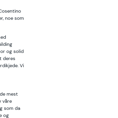
Cosentino
er, noe som
med
ilding
or og solid
t deres
dikjede. Vi
e de mest
v våre
 og som da
e og