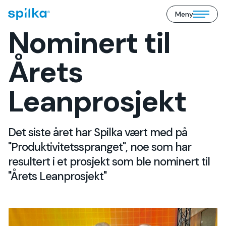
Meny
Spilka
Open/close
Industri
Nominert til
mobile
(NO)
menu
Årets
Leanprosjekt
Det siste året har Spilka vært med på
"Produktivitetsspranget", noe som har
resultert i et prosjekt som ble nominert til
"Årets Leanprosjekt"