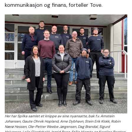
kommunikasjon og finans, forteller Tove.
Her har Spilka samlet et knippe av sine nyansatte, bak f.v. Arnstein
Johansen, Gaute Ohrvik Hopland, Arne Dybhavn, Stein Erik Klokk, Robin
Nærø Hessen, Ole-Petter Weebe Jørgensen, Dag Brandal, Sigurd