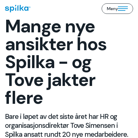
Meny
Spilka
Open/close
Industri
Mange nye
mobile
(NO)
menu
ansikter hos
Spilka - og
Tove jakter
flere
Bare i løpet av det siste året har HR og
organisasjonsdirektør Tove Simensen i
Spilka ansatt rundt 20 nye medarbeidere.