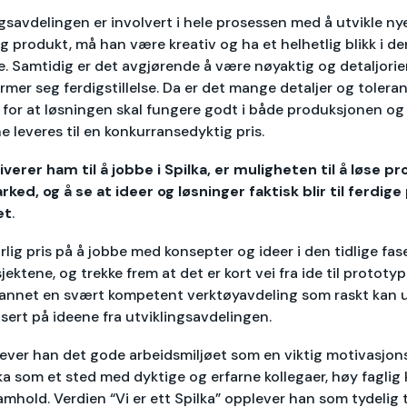
gsavdelingen er involvert i hele prosessen med å utvikle ny
rdig produkt, må han være kreativ og ha et helhetlig blikk i de
e. Samtidig er det avgjørende å være nøyaktig og detaljorie
mer seg ferdigstillelse. Da er det mange detaljer og toler
 for at løsningen skal fungere godt i både produksjonen og
 leveres til en konkurransedyktig pris.
erer ham til å jobbe i Spilka, er muligheten til å løse p
ked, og å se at ideer og løsninger faktisk blir til ferdig
et
.
lig pris på å jobbe med konsepter og ideer i den tidlige fas
jektene, og trekke frem at det er kort vei fra ide til prototy
 annet en svært kompetent verktøyavdeling som raskt kan u
sert på ideene fra utviklingsavdelingen.
mhever han det gode arbeidsmiljøet som en viktig motivasjon
lka som et sted med dyktige og erfarne kollegaer, høy fagli
amhold. Verdien “Vi er ett Spilka” opplever han som tydelig ti