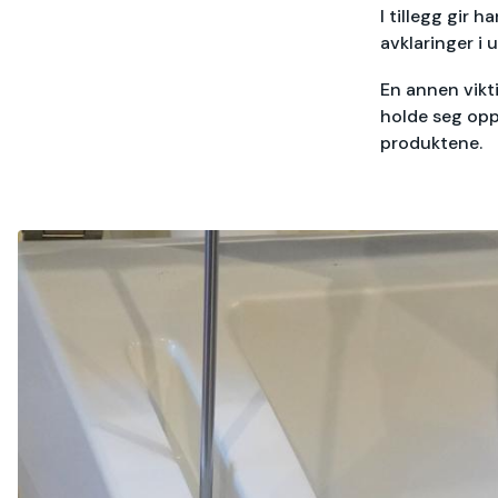
I tillegg gir 
avklaringer i
En annen vikt
holde seg opp
produktene.