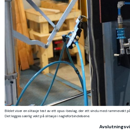
Bildet viser en slitasje test av ett opus-beslag, der ett vindu med rammevekt
Det legges særlig vekt på slitasje i nagleforbindelsene.
Avslutningsv