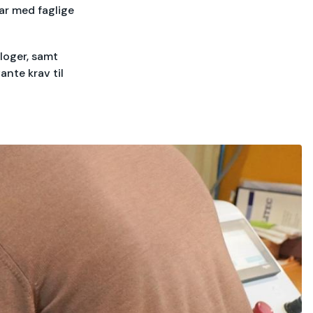
rar med faglige
loger, samt
nte krav til