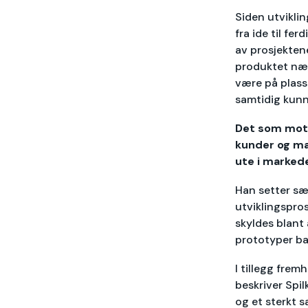
Siden utviklin
fra ide til fe
av prosjekten
produktet nær
være på plass
samtidig kunne
Det som motiv
kunder og mar
ute i marked
Han setter sær
utviklingspros
skyldes blant
prototyper ba
I tillegg fre
beskriver Spi
og et sterkt s