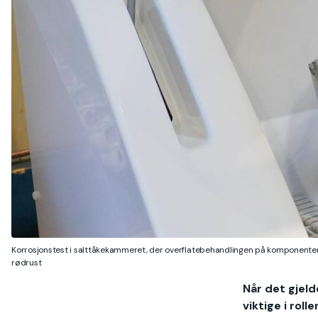
Korrosjonstest i salttåkekammeret, der overflatebehandlingen på komponenten
rødrust
Når det gjeld
viktige i rolle