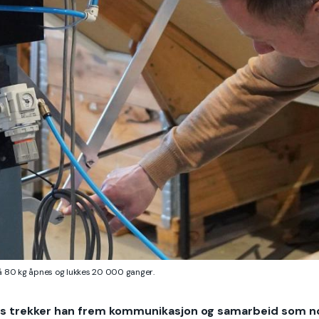
 på 80 kg åpnes og lukkes 20 000 ganger.
is trekker han frem kommunikasjon og samarbeid som n