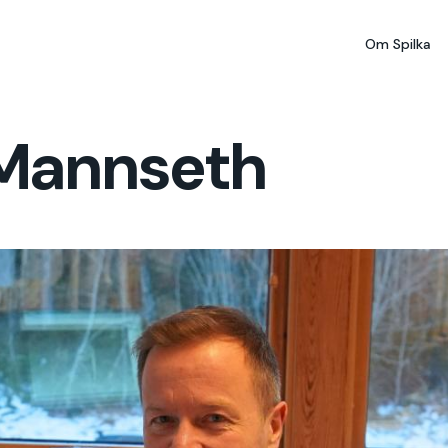
Om Spilka
 Mannseth