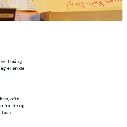
 en treårig
ag er en del
ter, ofte
n fra ide og
 tas i