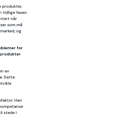
e produkter,
n tidlige fasen
ntert når
anser som må
 marked, og
roblemer for
e produkter
en av
pe. Dette
tvikle
sfaktor. Han
g kompetanse
l stede i