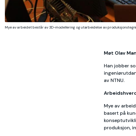
Mye av arbeidet består av 3D-modellering og utarbeidelse av produksjonstegni
Møt Olav Man
Han jobber som
ingeniørutdan
av NTNU.
Arbeidshverd
Mye av arbeid
basert på kun
konseptutvikli
produksjon, in